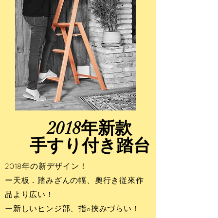
2018年新款
手すり付き踏台
2018年の新デザイン！
ー天板．踏みざんの幅、奧行き従來作
品より広い！
ー新しいヒンジ部、指o挾みづらい！