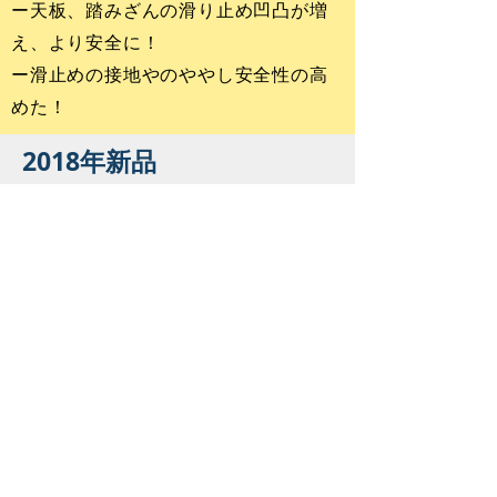
ー天板、踏みざんの滑り止め凹凸が増
え、より安全に！
ー滑止めの接地やのややし安全性の高
めた！
2018年新品
NBD - SERIES 手すり付き
踏台